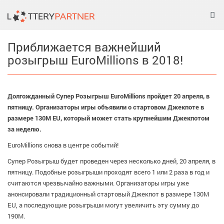
Tog
nav
Приближается важнейший
розыгрыш EuroMillions в 2018!
Долгожданный Супер Розыгрыш EuroMillions пройдет 20 апреля, в
пятницу. Организаторы игры объявили о стартовом Джекпоте в
размере 130М EU, который может стать крупнейшим Джекпотом
за неделю.
EuroMillions снова в центре событий!
Супер Розыгрыш будет проведен через несколько дней, 20 апреля, в
пятницу. Подобные розыгрыши проходят всего 1 или 2 раза в год и
считаются чрезвычайно важными. Организаторы игры уже
анонсировали традиционный стартовый Джекпот в размере 130M
EU, а последующие розыгрыши могут увеличить эту сумму до
190M.